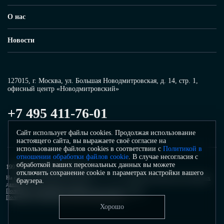
О нас
Новости
127015, г. Москва, ул. Большая Новодмитровская, д. 14, стр. 1,
офисный центр «Новодмитровский»
+7 495 411-76-01
Сайт использует файлы cookies. Продолжая использование
настоящего сайта, вы выражаете своё согласие на
использование файлов cookies в соответствии с
Политикой в
отношении обработки файлов cookie
. В случае несогласия с
обработкой ваших персональных данных вы можете
1991–2026 ©
Инфосистемы Джет
отключить сохранение cookie в параметрах настройки вашего
На сайте используется система защиты от спама.
Политика обработки персональных
браузера.
данных
системы защиты от спама.
Политика в отношении обработки персональных данных
Политика в отношении обработки файлов cookie
Хорошо