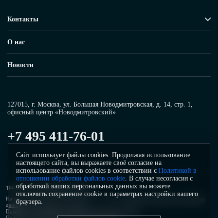
Контакты
О нас
Новости
127015, г. Москва, ул. Большая Новодмитровская, д. 14, стр. 1,
офисный центр «Новодмитровский»
+7 495 411-76-01
Сайт использует файлы cookies. Продолжая использование
настоящего сайта, вы выражаете своё согласие на
использование файлов cookies в соответствии с
Политикой в
отношении обработки файлов cookie
. В случае несогласия с
обработкой ваших персональных данных вы можете
1991–2026 ©
Инфосистемы Джет
отключить сохранение cookie в параметрах настройки вашего
На сайте используется система защиты от спама.
Политика обработки персональных
браузера.
данных
системы защиты от спама.
Политика в отношении обработки персональных данных
Политика в отношении обработки файлов cookie