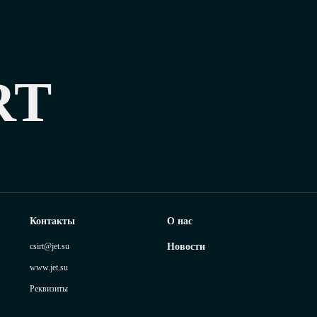
RT
Контакты
О нас
csirt@jet.su
Новости
www.jet.su
Реквизиты