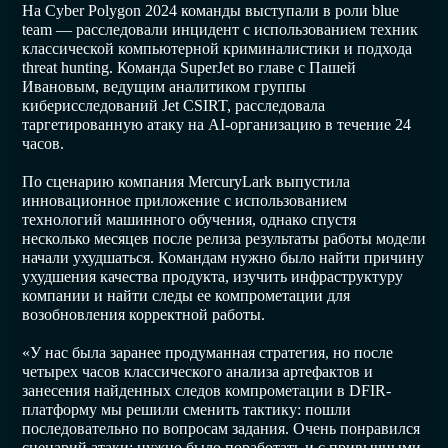
На Cyber Polygon 2024 команды выступали в роли blue
team — расследовали инцидент с использованием техник
классической компьютерной криминалистики и подхода
threat hunting. Команда SuperJet во главе с Пашей
Ивановым, ведущим аналитиком группы
киберисследований Jet CSIRT, расследовала
таргетированную атаку на AI-организацию в течение 24
часов.
По сценарию компания MercuryLark выпустила
инновационное приложение с использованием
технологий машинного обучения, однако спустя
несколько месяцев после релиза результаты работы модели
начали ухудшаться. Командам нужно было найти причину
ухудшения качества продукта, изучить инфраструктуру
компании и найти следы ее компрометации для
возобновления корректной работы.
«У нас была заранее продуманная стратегия, но после
четырех часов классического анализа артефактов и
занесения найденных следов компрометации в DFIR-
платформу мы решили сменить тактику: пошли
последовательно по вопросам задания. Очень понравился
сценарий атаки: нужно было поработать и с привычными